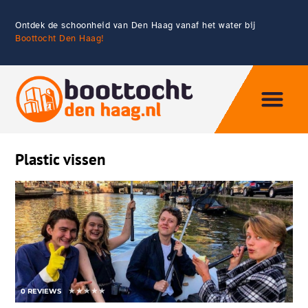
Ontdek de schoonheid van Den Haag vanaf het water bij
Boottocht Den Haag!
Eten & Drin
Plastic vissen
★
★
★
★
★
0 REVIEWS