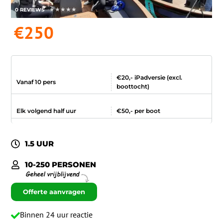
★
★
★
★
★
0 REVIEWS
€250
€20,- iPadversie (excl.
Vanaf 10 pers
boottocht)
Elk volgend half uur
€50,- per boot
1.5 UUR
10-250 PERSONEN
Offerte aanvragen
Binnen 24 uur reactie