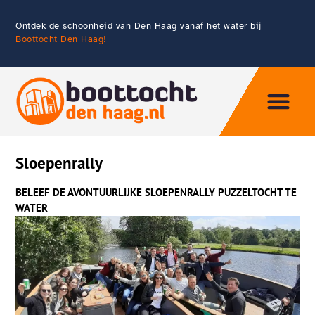
Ontdek de schoonheid van Den Haag vanaf het water bij
Boottocht Den Haag!
Eten & Drin
Sloepenrally
BELEEF DE AVONTUURLIJKE SLOEPENRALLY PUZZELTOCHT TE
WATER