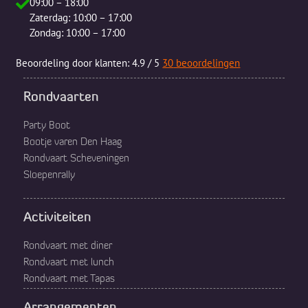
ers👍
m 
09:00 – 18:00
su
Zaterdag: 10:00 – 17:00
Zondag: 10:00 – 17:00
eu
om
Beoordeling
door klanten:
4.9
/
5
30
beoordelingen
do
en
Rondvaarten
ec
ee
Party Boot
aa
Bootje varen Den Haag
er
Rondvaart Scheveningen
ee
Sloepenrally
le
ac
eit
Activiteiten
me
fa
Rondvaart met diner
vr
Rondvaart met lunch
en
Rondvaart met Tapas
co