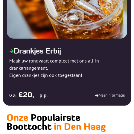
Drankjes Erbij
Maak uw rondvaart compleet met ons all-in
drankarrangement.
Eigen drankjes zijn ook toegestaan!
€20,
v.a.
- p.p.
Meer Informatie
Onze
Populairste
Boottocht
in Den Haag