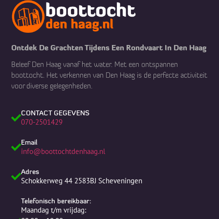
dat 
en kan 
sc
alles 
dit 
er!
veilig 
zeker 
Sl
verloo
aanrad
all
Ontdek De Grachten Tijdens Een Rondvaart In Den Haag
pt. Er 
en!
ge
Beleef Den Haag vanaf het water. Met een ontspannen
werd 
n,
boottocht. Het verkennen van Den Haag is de perfecte activiteit
kortom 
er
voor diverse gelegenheden.
goed 
le
voor 
vr
ons 
!! 
CONTACT GEGEVENS
070-2501429
gezorg
Ha
d. Een 
en
Email
echte 
dr
info@boottochtdenhaag.nl
aanrad
es 
er! 
all
Adres
Schokkerweg 44 2583BJ Scheveningen
Aange
ge
name 
ld!
Telefonisch bereikbaar:
schipp
Ko
Maandag t/m vrijdag: